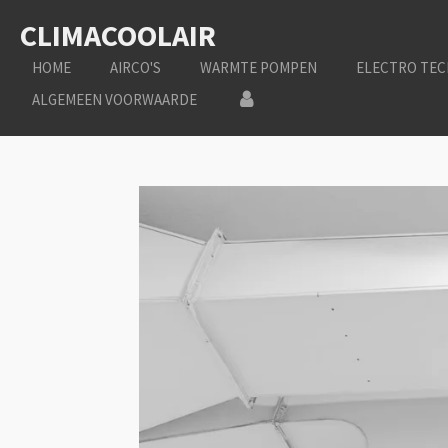
Ga
CLIMACOOLAIR
direct
naar
HOME
AIRCO'S
WARMTE POMPEN
ELECTRO TEC
de
ALGEMEEN VOORWAARDE
hoofdinhoud