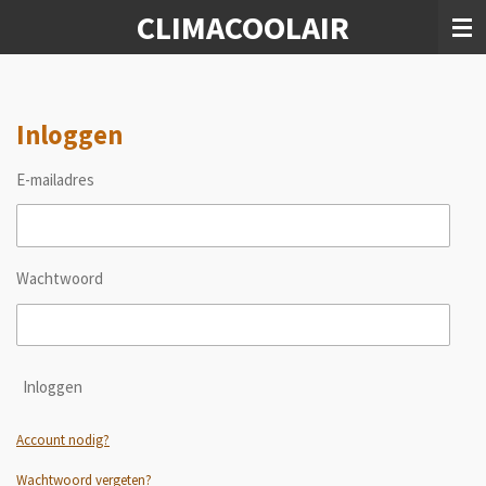
CLIMACOOLAIR
Ga
direct
naar
de
hoofdinhoud
Inloggen
E-mailadres
Wachtwoord
Inloggen
Account nodig?
Wachtwoord vergeten?