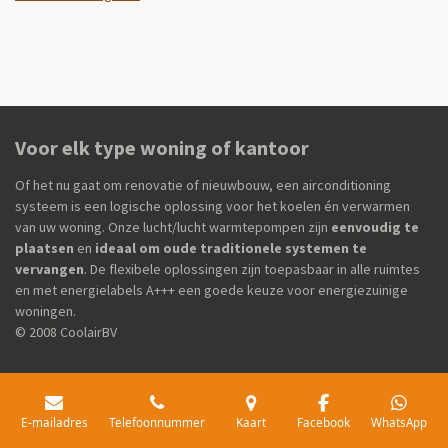
Voor elk type woning of kantoor
Of het nu gaat om renovatie of nieuwbouw, een airconditioning
systeem is een logische oplossing voor het koelen én verwarmen
van uw woning. Onze lucht/lucht warmtepompen zijn
eenvoudig te
plaatsen
en
ideaal om oude traditionele systemen te
vervangen
. De flexibele oplossingen zijn toepasbaar in alle ruimtes
en met energielabels A+++ een goede keuze voor energiezuinige
woningen.
© 2008 CoolairBV
E-mailadres
Telefoonnummer
Kaart
Facebook
WhatsApp